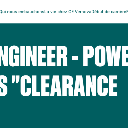
Qui nous embauchons
La vie chez GE Vernova
Début de carrière
NGINEER - POW
S "CLEARANCE