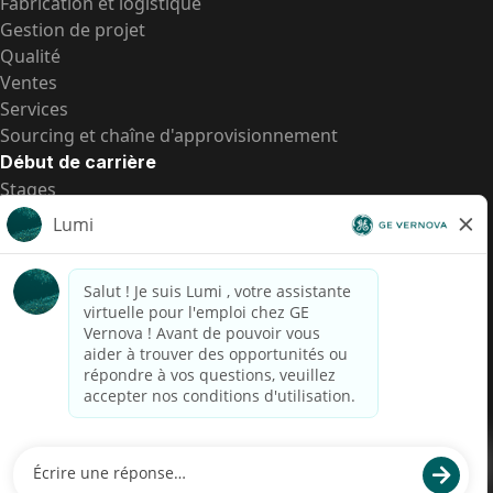
Fabrication et logistique
Gestion de projet
Qualité
Ventes
Services
Sourcing et chaîne d'approvisionnement
Début de carrière
Stages
Postes de d’entrée
Toutes les opportunités
Postes de d’entrée
Transparence salariale US
Avis de confidentialité de candidat
Alerte fraude
Transparence salariale au Brésil (Relatório de
Transparência Salarial)
Accessibilité
Conditions d’utilisation
Cookies
Confidentialité
Nous contacter