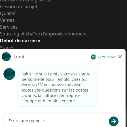
Gestion de projet
Qualité
Ventes
Services
Sourcing et chaîne d'approvisionnement
Début de carrière
Stages
Postes de d’entrée
Toutes les opportunités
Postes de d’entrée
Transparence salariale US
Avis de confidentialité de candidat
Alerte fraude
Transparence salariale au Brésil (Relatório de
Transparência Salarial)
Accessibilité
Conditions d’utilisation
Cookies
Confidentialité
Nous contacter