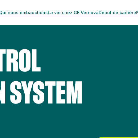
Qui nous embauchons
La vie chez GE Vernova
Début de carrière
TROL
N SYSTEM