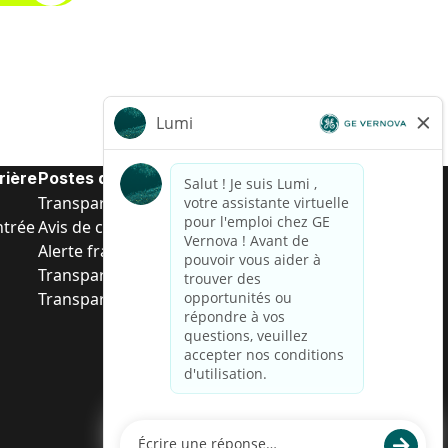
rière
Postes de d’entrée
Transparence salariale US
ntrée
Avis de confidentialité de candidat
Alerte fraude
Transparence salariale au Brésil (Relatório de
Transparência Salarial)