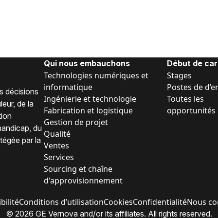
Qui nous embauchons
Début de car
Technologies numériques et
Stages
informatique
Postes de d’e
s décisions
Ingénierie et technologie
Toutes les
eur, de la
Fabrication et logistique
opportunités
tion
Gestion de projet
 handicap, du
Qualité
tégée par la
Ventes
Services
Sourcing et chaîne
d'approvisionnement
bilité
Conditions d’utilisation
Cookies
Confidentialité
Nous co
© 2026 GE Vernova and/or its affiliates. All rights reserved.