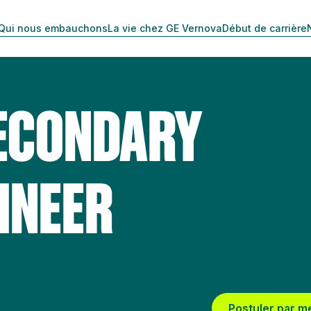
Qui nous embauchons
La vie chez GE Vernova
Début de carrière
SECONDARY
INEER
Postuler par m