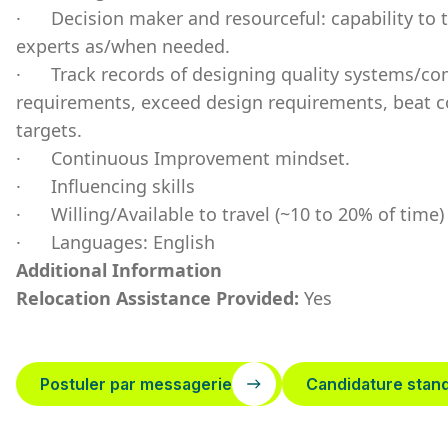
·
Decision maker and resourceful: capability to
experts as/when needed.
·
Track records of designing quality systems/c
requirements, exceed design requirements, beat cos
targets.
·
Continuous Improvement mindset.
·
Influencing skills
·
Willing/Available to travel (~10 to 20% of time) 
·
Languages: English
Additional Information
Relocation Assistance Provided:
Yes
Postuler par messagerie
Candidature stan