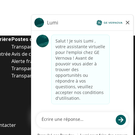
rière
Postes de d’entrée
Transparence salariale US
ntrée
Avis de confidentialité de candidat
Alerte fraude
Transparence salariale au Brésil (Relatório de
Transparência Salarial)
ntacter