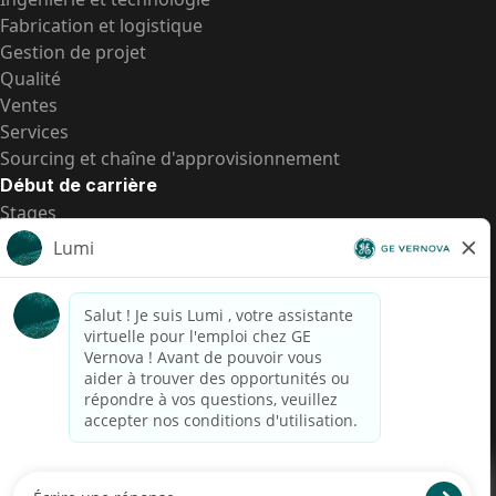
Fabrication et logistique
Gestion de projet
Qualité
Ventes
Services
Sourcing et chaîne d'approvisionnement
Début de carrière
Stages
Postes de d’entrée
Toutes les opportunités
Postes de d’entrée
Transparence salariale US
Avis de confidentialité de candidat
Alerte fraude
Transparence salariale au Brésil (Relatório de
Transparência Salarial)
Accessibilité
Conditions d’utilisation
Cookies
Confidentialité