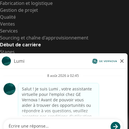
Fabrication et logistique
Gestion de projet
Qualité
Ventes
Services
Sourcing et chaîne d'approvisionnement
Début de carrière
Stages
Postes de d’entrée
Toutes les opportunités
Postes de d’entrée
Transparence salariale US
Avis de confidentialité de candidat
Alerte fraude
Transparence salariale au Brésil (Relatório de
Transparência Salarial)
Accessibilité
Conditions d’utilisation
Cookies
Confidentialité
Nous contacter