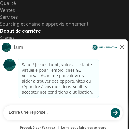
Qualité
Ventes
Services
Sourcing et chaîne d'approvisionnement
Début de carrière
Stages
Postes de d’entrée
Toutes les opportunités
Postes de d’entrée
Transparence salariale US
Avis de confidentialité de candidat
Alerte fraude
Transparence salariale au Brésil (Relatório de
Transparência Salarial)
Accessibilité
Conditions d’utilisation
Cookies
Confidentialité
Nous contacter
© 2026 GE Vernova and/or its affiliates. All rights reserved.
GE est une marque déposée de General Electric Company et est