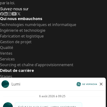
par la loi.
Suivez-nous sur
Qui nous embauchons
Technologies numériques et informatique
Ingénierie et technologie
Fabrication et logistique
Gestion de projet
Qualité
Ventes
Services
Sourcing et chaîne d'approvisionnement
Début de carrière
Stages
Postes de d’entrée
Toutes les opportunités
Postes de d’entrée
Transparence salariale US
Avis de confidentialité de candidat