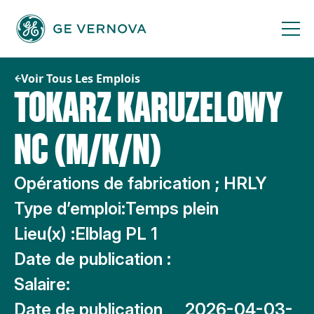
Passer
au
contenu
Voir Tous Les Emplois
TOKARZ KARUZELOWY
NC (M/K/N)
Opérations de fabrication ; HRLY
Type d’emploi:
Temps plein
Lieu(x) :
Elblag PL 1
Date de publication :
Salaire:
Date de publication
2026-04-03-