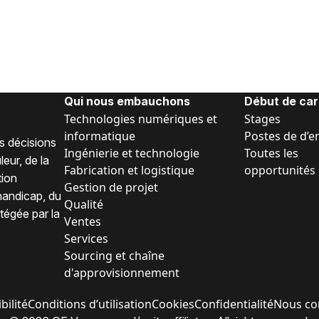
Qui nous embauchons
Début de car
Technologies numériques et
Stages
informatique
Postes de d’e
s décisions
Ingénierie et technologie
Toutes les
eur, de la
Fabrication et logistique
opportunités
tion
Gestion de projet
 handicap, du
Qualité
tégée par la
Ventes
Services
Sourcing et chaîne
d'approvisionnement
bilité
Conditions d’utilisation
Cookies
Confidentialité
Nous co