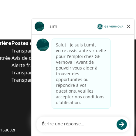
rière
Postes de d’entrée
Transparence salariale US
ntrée
Avis de confidentialité de candidat
Alerte fraude
Transparence salariale au Brésil (Relatório de
Transparência Salarial)
ntacter