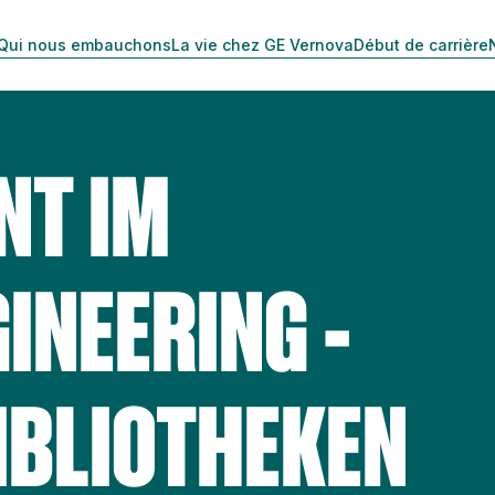
Qui nous embauchons
La vie chez GE Vernova
Début de carrière
NT IM
INEERING -
IBLIOTHEKEN