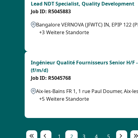
Lead NDT Specialist, Quality Development
R5045883
Bangalore VERNOVA (JFWTC) IN, EPIP 122 (Ph
+
3
Weitere Standorte
LPB
Ingénieur Qualité Fournisseurs Senior H/F -
(f/m/d)
R5045768
Aix-les-Bains FR 1, 1 rue Paul Doumer, Aix-
+
5
Weitere Standorte
SPB
1
2
3
4
5