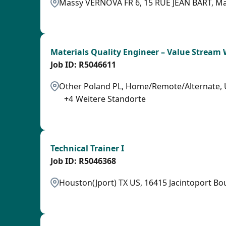
Massy VERNOVA FR 6, 15 RUE JEAN BART, Ma
OTHSAL
Materials Quality Engineer – Value Stream
R5046611
Other Poland PL, Home/Remote/Alternate, 
+
4
Weitere Standorte
LPB
Technical Trainer I
R5046368
Houston(Jport) TX US, 16415 Jacintoport Bo
PB