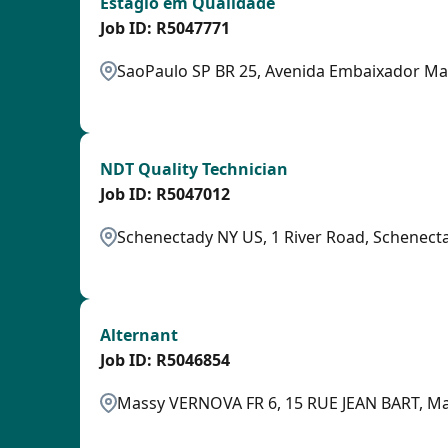
Estagio em Qualidade
R5047771
SaoPaulo SP BR 25, Avenida Embaixador Ma
OTHSAL
NDT Quality Technician
R5047012
Schenectady NY US, 1 River Road, Schenect
OTHSAL
Alternant
R5046854
Massy VERNOVA FR 6, 15 RUE JEAN BART, Ma
OTHSAL