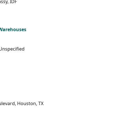
ssy, IDF
 Warehouses
Unspecified
ulevard, Houston, TX