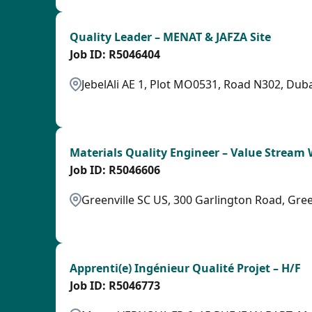
Quality Leader – MENAT & JAFZA Site
R5046404
JebelAli AE 1, Plot MO0531, Road N302, Duba
LPB
Materials Quality Engineer – Value Stream
R5046606
Greenville SC US, 300 Garlington Road, Gree
LPB
Apprenti(e) Ingénieur Qualité Projet – H/F
R5046773