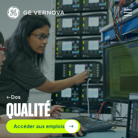
Passer
au
contenu
Dos
QUALITÉ
Accéder aux emplois