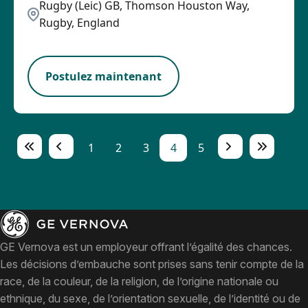
Rugby (Leic) GB, Thomson Houston Way,
Rugby, England
PB
Postulez maintenant
1
2
3
4
5
GE Vernova est un employeur offrant l’égalité des chances.
Les décisions d’embauche sont prises sans tenir compte de la
race, de la couleur, de la religion, de l’origine nationale ou
ethnique, du sexe, de l’orientation sexuelle, de l’identité ou de