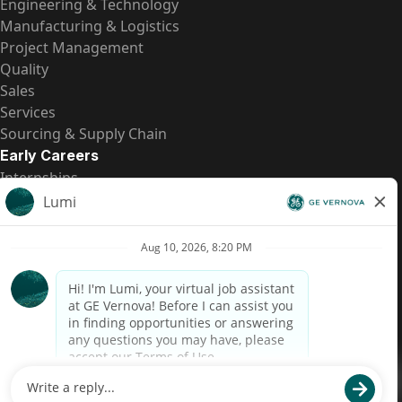
Engineering & Technology
Manufacturing & Logistics
Project Management
Quality
Sales
Services
Sourcing & Supply Chain
Early Careers
Internships
Entry-Level Positions
All Opportunities
Quick Links
US Pay Transparency
Candidate Privacy Notice
Fraud Alert
Brazil Pay Transparency (Relatório de Transparência
Salarial)
Accessibility
Terms
Cookies
Privacy
Contact Us