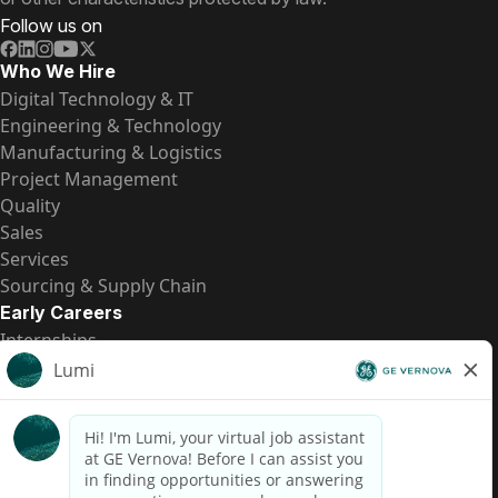
Follow us on
Who We Hire
Digital Technology & IT
Engineering & Technology
Manufacturing & Logistics
Project Management
Quality
Sales
Services
Sourcing & Supply Chain
Early Careers
Internships
Entry-Level Positions
All Opportunities
Quick Links
US Pay Transparency
Candidate Privacy Notice