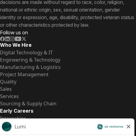
decisions are made without regard to race, color, religion,
national or ethnic origin, sex, sexual orientation, gender
identity or expression, age, disability, protected veteran status
or other characteristics protected by law.
Follow us on
Who We Hire
Digital Technology & IT
Engineering & Technology
Manufacturing & Logistics
Project Management
Quality
Sales
Services
Sourcing & Supply Chain
Early Careers
Internships
Entry-Level Positions
All Opportunities