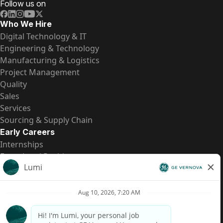
Follow us on
Who We Hire
Digital Technology & IT
Engineering & Technology
Manufacturing & Logistics
Project Management
Quality
Sales
Services
Sourcing & Supply Chain
Early Careers
Internships
Entry-Level Positions
All Opportunities
Quick Links
US Pay Transparency
Candidate Privacy Notice
Fraud Alert