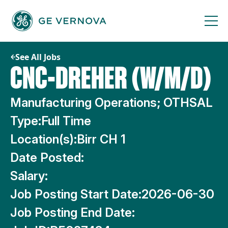
Skip
to
content
See All Jobs
CNC-DREHER (W/M/D)
Manufacturing Operations; OTHSAL
Type:
Full Time
Location(s):
Birr CH 1
Date Posted:
Salary:
Job Posting Start Date:
2026-06-30
Job Posting End Date: