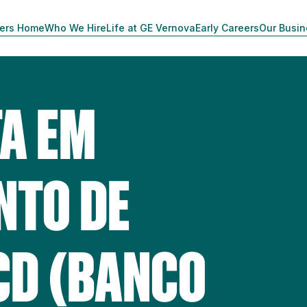
ers Home
Who We Hire
Life at GE Vernova
Early Careers
Our Busi
TA EM
NTO DE
CD (BANCO