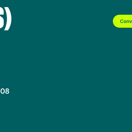
S)
Conv
-08