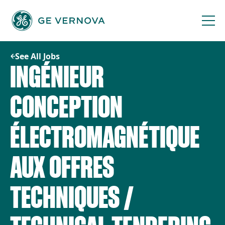
Skip
to
content
See All Jobs
INGÉNIEUR
CONCEPTION
ÉLECTROMAGNÉTIQUE
AUX OFFRES
TECHNIQUES /