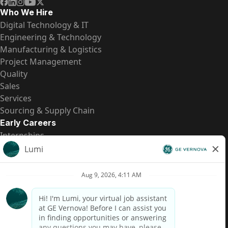
Who We Hire
Digital Technology & IT
Engineering & Technology
Manufacturing & Logistics
Project Management
Quality
Sales
Services
Sourcing & Supply Chain
Early Careers
Internships
Entry-Level Positions
All Opportunities
Quick Links
US Pay Transparency
Candidate Privacy Notice
Fraud Alert
Brazil Pay Transparency (Relatório de Transparência