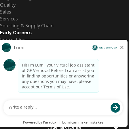
Quality
Sales
Services
Sourcing & Supply Chain
Early Careers
Internships
Entry-Level Positions
All Opportunities
Quick Links
US Pay Transparency
Candidate Privacy Notice
Fraud Alert
Brazil Pay Transparency (Relatório de Transparência
Salarial)
Accessibility
Terms
Cookies
Privacy
Contact Us
© 2026 GE Vernova and/or its affiliates. All rights reserved.
GE is a trademark of General Electric Company and is used under
trademark license