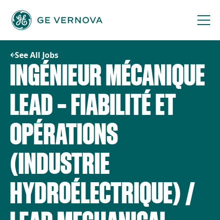
Skip
to
content
See All Jobs
INGÉNIEUR MÉCANIQUE
LEAD – FIABILITÉ ET
OPÉRATIONS
(INDUSTRIE
HYDROÉLECTRIQUE) /