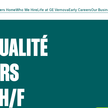
ers Home
Who We Hire
Life at GE Vernova
Early Careers
Our Busi
UALITÉ
URS
 H/F