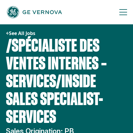
Skip
to
content
See All Jobs
/SPÉCIALISTE DES
VENTES INTERNES –
SERVICES/INSIDE
SALES SPECIALIST-
SERVICES
Sales Origination; PB