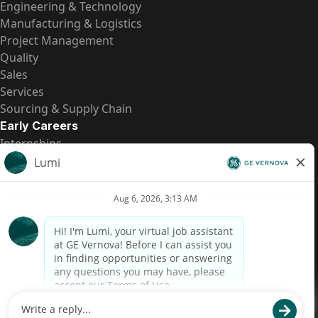
Engineering & Technology
Manufacturing & Logistics
Project Management
Quality
Sales
Services
Sourcing & Supply Chain
Early Careers
Internships
Entry-Level Positions
All Opportunities
Quick Links
US Pay Transparency
Candidate Privacy Notice
Fraud Alert
Brazil Pay Transparency (Relatório de Transparência
Salarial)
Accessibility
Terms
Cookies
Privacy
Contact Us