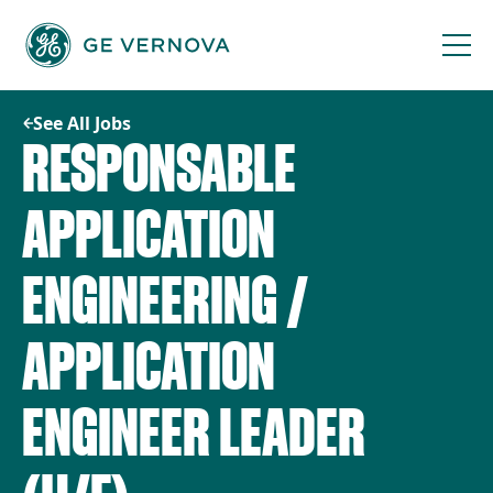
Skip
to
content
See All Jobs
RESPONSABLE
APPLICATION
ENGINEERING /
APPLICATION
ENGINEER LEADER