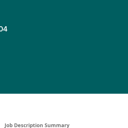
04
Job Description Summary