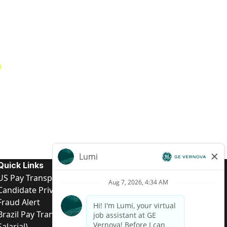
Quick Links
US Pay Transparency
Candidate Privacy Notice
Fraud Alert
Brazil Pay Transparency (Relatório de Transparência
Salarial)