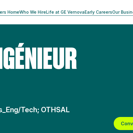
ers Home
Who We Hire
Life at GE Vernova
Early Careers
Our Busi
NGÉNIEUR
ams_Eng/Tech; OTHSAL
Conv