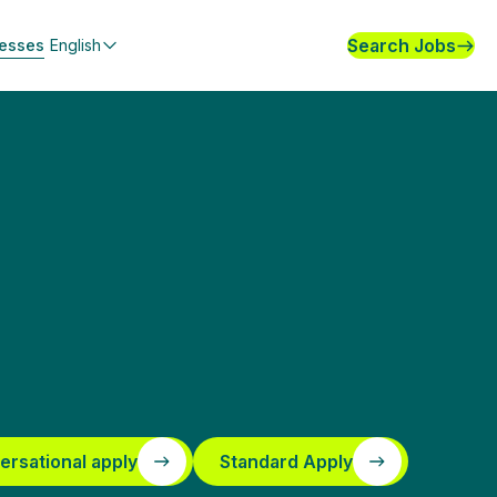
Search Jobs
nesses
English
ersational apply
Standard Apply