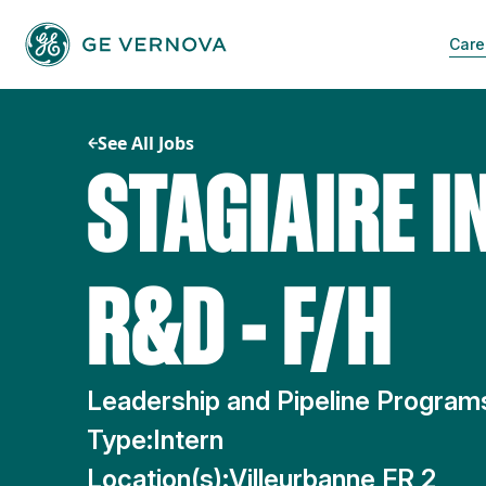
Skip
to
Care
content
See All Jobs
STAGIAIRE I
R&D - F/H
Leadership and Pipeline Progr
Type:
Intern
Location(s):
Villeurbanne FR 2