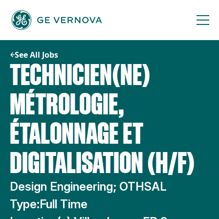
Skip
to
content
See All Jobs
TECHNICIEN(NE)
MÉTROLOGIE,
ÉTALONNAGE ET
DIGITALISATION (H/F)
Design Engineering; OTHSAL
Type:
Full Time